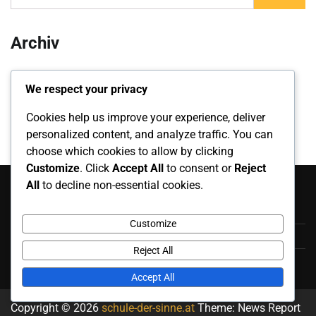
for:
Archiv
February 2026
We respect your privacy
January 2026
Cookies help us improve your experience, deliver
personalized content, and analyze traffic. You can
choose which cookies to allow by clicking
Customize
. Click
Accept All
to consent or
Reject
Kategorien
All
to decline non-essential cookies.
Coaching-Dienstleistungen im Tischtennis
Customize
Schiedsrichterdienste im Tischtennis
Reject All
Trainingsprogramme im Tischtennis
Accept All
Copyright © 2026
schule-der-sinne.at
Theme: News Report