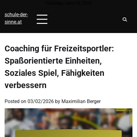
Skip
Thursday, June 18, 2026
to
schule-der-
content
sinne.at
Coaching für Freizeitsportler:
Spaßorientierte Einheiten,
Soziales Spiel, Fähigkeiten
verbessern
Posted on
03/02/2026
by
Maximilian Berger