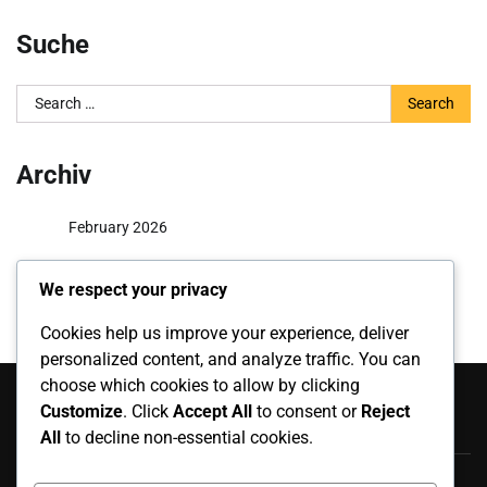
Suche
Search
for:
Archiv
February 2026
January 2026
We respect your privacy
Cookies help us improve your experience, deliver
personalized content, and analyze traffic. You can
Kategorien
choose which cookies to allow by clicking
Customize
. Click
Accept All
to consent or
Reject
Coaching-Dienstleistungen im Tischtennis
All
to decline non-essential cookies.
Schiedsrichterdienste im Tischtennis