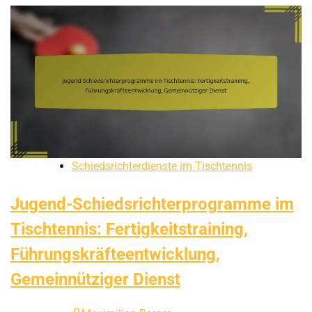
Schiedsrichterdienste im Tischtennis
Jugend-Schiedsrichterprogramme im
Tischtennis: Fertigkeitstraining,
Führungskräfteentwicklung,
Gemeinnütziger Dienst