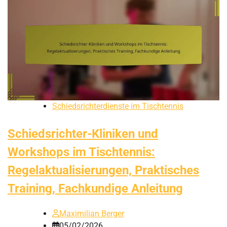
Schiedsrichterdienste im Tischtennis
Schiedsrichter-Kliniken und
Workshops im Tischtennis:
Regelaktualisierungen, Praktisches
Training, Fachkundige Anleitung
Maximilian Berger
05/02/2026